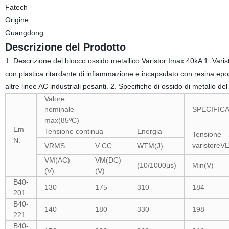
Fatech
Origine
Guangdong
Descrizione del Prodotto
1. Descrizione del blocco ossido metallico Varistor Imax 40kA 1. Varis
con plastica ritardante di infiammazione e incapsulato con resina epossi
altre linee AC industriali pesanti. 2. Specifiche di ossido di metallo d
Valore
nominale
SPECIFICA
max(85ºC)
Em
Tensione continua
Energia
Tensione
N.
varistor
VRMS
V CC
WTM(J)
VM(AC)
VM(DC)
(10/1000μs)
Min(V)
(V)
(V)
B40-
130
175
310
184
201
B40-
140
180
330
198
221
B40-