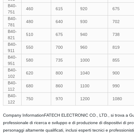
B40-
460
615
920
675
751
B40-
480
640
930
702
781
B40-
510
675
940
738
821
B40-
550
700
960
819
911
B40-
580
735
1000
855
951
B40-
620
800
1040
900
102
B40-
680
860
1100
990
112
B40-
750
970
1200
1080
122
Company InformationFATECH ELECTRONIC CO., LTD., si trova a Guan
professionale di ricerca e sviluppo e di produzione di dispositivi di pro
personaggi altamente qualificati, inclusi esperti tecnici e professionisti