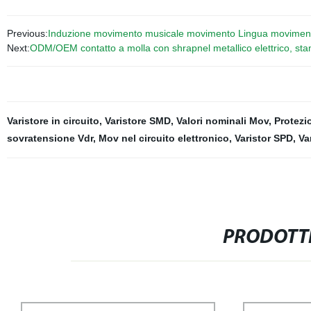
Previous:
Induzione movimento musicale movimento Lingua movimento
Next:
ODM/OEM contatto a molla con shrapnel metallico elettrico, stamp
Varistore in circuito
,
Varistore SMD
,
Valori nominali Mov
,
Protezi
sovratensione Vdr
,
Mov nel circuito elettronico
,
Varistor SPD
,
Va
PRODOTTI