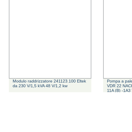
Modulo raddrizzatore 241123.100 Eltek
Pompa a pale
da 230 V/1,5 kVA 48 V/1,2 kw
VDR 22 NACH
11A (B) -1A3
11A (B) -2A3