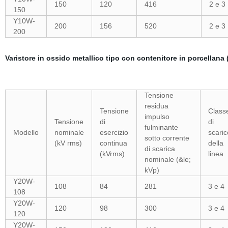
150
120
416
2 e 3
150
Y10W-
200
156
520
2 e 3
200
Varistore in ossido metallico tipo con contenitore in porcellana
Tensione
residua
Tensione
Class
impulso
Tensione
di
di
fulminante
Modello
nominale
esercizio
scaric
sotto corrente
(kV rms)
continua
della
di scarica
(kVrms)
linea
nominale (&le;
kVp)
Y20W-
108
84
281
3 e 4
108
Y20W-
120
98
300
3 e 4
120
Y20W-