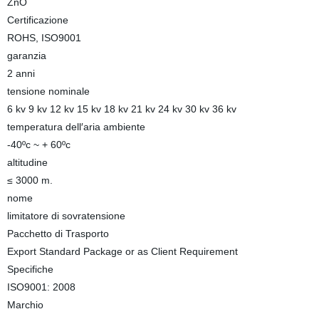
ZnO
Certificazione
ROHS, ISO9001
garanzia
2 anni
tensione nominale
6 kv 9 kv 12 kv 15 kv 18 kv 21 kv 24 kv 30 kv 36 kv
temperatura dell′aria ambiente
-40ºc ~ + 60ºc
altitudine
≤ 3000 m.
nome
limitatore di sovratensione
Pacchetto di Trasporto
Export Standard Package or as Client Requirement
Specifiche
ISO9001: 2008
Marchio