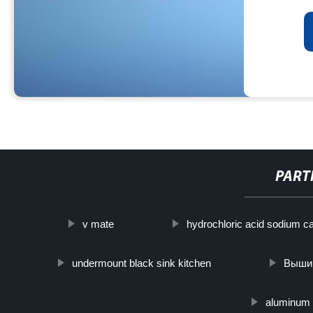
PART
v mate
hydrochloric acid sodium c
undermount black sink kitchen
Выши
aluminum b