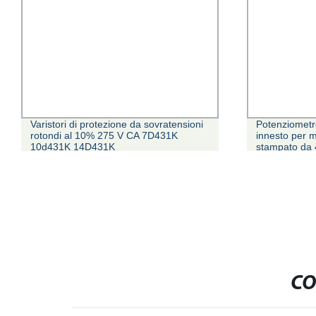
Potenziometro a slitta compatto a
Dispositivo d
innesto per montaggio su circuito
sovratensioni
stampato da 4 mm, produttore cinese
230V/400V SP
Potenziometri da corsa da 5 mm e 10
induzione
mm
CO