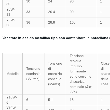
30
24
90
1
30
Y5W-
33
26.4
99
1
33
Y5W-
36
28.8
108
1
36
Varistore in ossido metallico tipo con contenitore in porcellana
Tensione
residua
Tensione
Class
impulso
Tensione
di
di
fulminante
Modello
nominale
esercizio
scari
sotto corrente
(kV rms)
continua
della
di scarica
(kVrms)
linea
nominale (&le;
kVp)
Y10W-
6
5.1
18
1
6
Y10W-