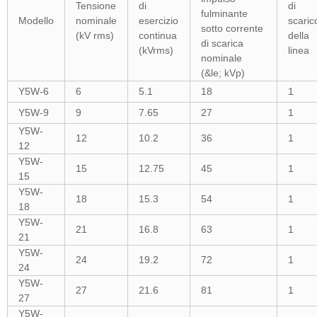
Tensione
di
di
fulminante
Modello
nominale
esercizio
scaric
sotto corrente
(kV rms)
continua
della
di scarica
(kVrms)
linea
nominale
(&le; kVp)
Y5W-6
6
5.1
18
1
Y5W-9
9
7.65
27
1
Y5W-
12
10.2
36
1
12
Y5W-
15
12.75
45
1
15
Y5W-
18
15.3
54
1
18
Y5W-
21
16.8
63
1
21
Y5W-
24
19.2
72
1
24
Y5W-
27
21.6
81
1
27
Y5W-