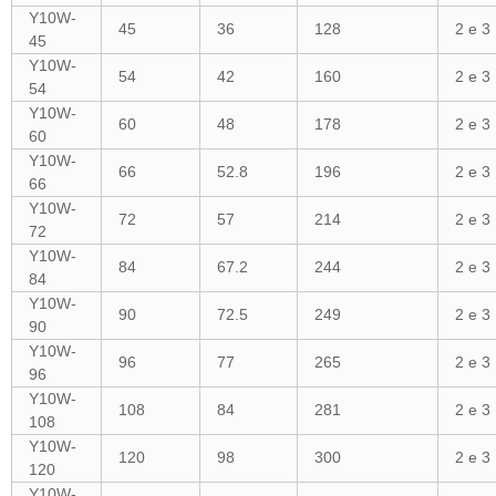
Y10W-
45
36
128
2 e 3
45
Y10W-
54
42
160
2 e 3
54
Y10W-
60
48
178
2 e 3
60
Y10W-
66
52.8
196
2 e 3
66
Y10W-
72
57
214
2 e 3
72
Y10W-
84
67.2
244
2 e 3
84
Y10W-
90
72.5
249
2 e 3
90
Y10W-
96
77
265
2 e 3
96
Y10W-
108
84
281
2 e 3
108
Y10W-
120
98
300
2 e 3
120
Y10W-