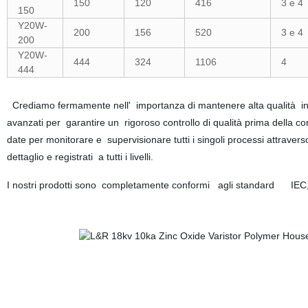
150
120
416
3 e 4
150
Y20W-
200
156
520
3 e 4
200
Y20W-
444
324
1106
4
444
Crediamo fermamente nell' importanza di mantenere alta qualità in tu
avanzati per garantire un rigoroso controllo di qualità prima della
date per monitorare e supervisionare tutti i singoli processi attraver
dettaglio e registrati a tutti i livelli.
I nostri prodotti sono completamente conformi agli standard IEC, BS