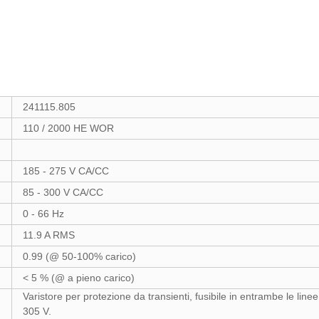
241115.805
110 / 2000 HE WOR
185 - 275 V CA/CC
85 - 300 V CA/CC
0 - 66 Hz
11.9 A RMS
0.99 (@ 50-100% carico)
< 5 % (@ a pieno carico)
Varistore per protezione da transienti, fusibile in entrambe le lin
305 V.