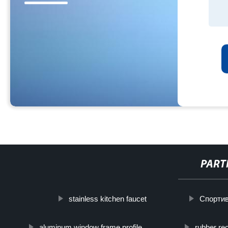
PART
stainless kitchen faucet
Спортив
aluminum window frame profile
rubber re