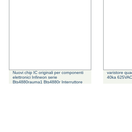
Nuovi chip IC originali per componenti
varistore qua
elettronici Infineon serie
40ka 625VAC
Bts4880rauma1 Bts4880r Interruttore
high side Smart Power 47 V 200 Mohm
- Pg-DSO-36 disponibile a stock