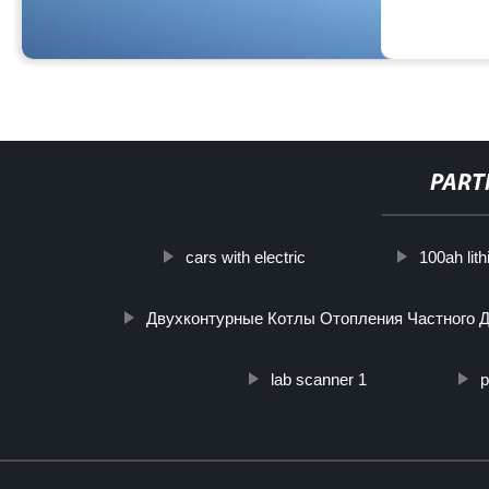
PART
cars with electric
100ah lit
Двухконтурные Котлы Отопления Частного 
lab scanner 1
p