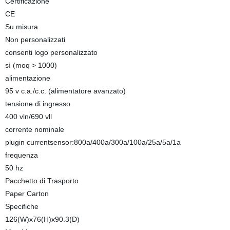
Certificazione
CE
Su misura
Non personalizzati
consenti logo personalizzato
sì (moq > 1000)
alimentazione
95 v c.a./c.c. (alimentatore avanzato)
tensione di ingresso
400 vln/690 vll
corrente nominale
plugin currentsensor:800a/400a/300a/100a/25a/5a/1a
frequenza
50 hz
Pacchetto di Trasporto
Paper Carton
Specifiche
126(W)x76(H)x90.3(D)