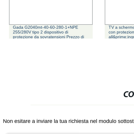
Gada G2040mt-40-60-280-1+NPE
TV a schermo 
255/280V tipo 2 dispositivo di
con protezion
protezione da sovratensioni Prezzo di
all&prime;in
fabbrica SPD
TV Fast Deli
CO
Non esitare a inviare la tua richiesta nel modulo sotto