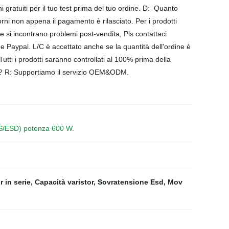
 gratuiti per il tuo test prima del tuo ordine. D: Quanto
ni non appena il pagamento è rilasciato. Per i prodotti
 si incontrano problemi post-vendita, Pls contattaci
 Paypal. L/C è accettato anche se la quantità dell'ordine è
tti i prodotti saranno controllati al 100% prima della
zione? R: Supportiamo il servizio OEM&ODM.
VS/ESD) potenza 600 W.
r in serie
,
Capacità varistor
,
Sovratensione Esd
,
Mov