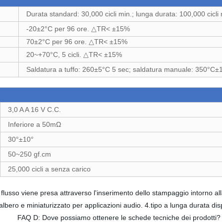
Durata standard: 30,000 cicli min.; lunga durata: 100,000 cicli 
-20±2°C per 96 ore. △TR< ±15%
70±2°C per 96 ore. △TR< ±15%
20~+70°C, 5 cicli. △TR< ±15%
Saldatura a tuffo: 260±5°C 5 sec; saldatura manuale: 350°C±
3,0 A A 16 V C.C.
Inferiore a 50mΩ
30°±10°
50~250 gf.cm
25,000 cicli a senza carico
usso viene presa attraverso l'inserimento dello stampaggio intorno alla
albero e miniaturizzato per applicazioni audio. 4.tipo a lunga durata dis
 FAQ D: Dove possiamo ottenere le schede tecniche dei prodotti? R: O