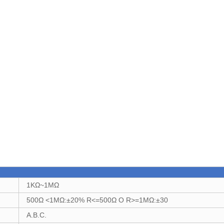
1KΩ~1MΩ
500Ω
<1MΩ:±20% R<=500Ω O R>=1MΩ:±30
A.B.C.