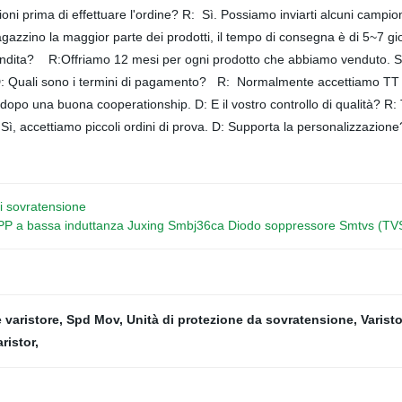
i prima di effettuare l'ordine? R: Sì. Possiamo inviarti alcuni campioni
zino la maggior parte dei prodotti, il tempo di consegna è di 5~7 gior
-vendita? R:Offriamo 12 mesi per ogni prodotto che abbiamo venduto. Se
. D: Quali sono i termini di pagamento? R: Normalmente accettiamo TT e
opo una buona cooperationship. D: E il vostro controllo di qualità? R: Tu
: Sì, accettiamo piccoli ordini di prova. D: Supporta la personalizza
di sovratensione
V GPP a bassa induttanza Juxing Smbj36ca Diodo soppressore Smtvs (T
 varistore
,
Spd Mov
,
Unità di protezione da sovratensione
,
Varisto
ristor
,