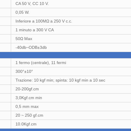
CA 50 V, CC 10 V.
0,05 W.
Inferiore a 100MΩ a 250 V c.c.
1 minuto a 300 V CA
50Ω Max
-40db~ODB±3db
1 fermo (centrale), 11 fermi
300°±10°
Trazione: 10 kgf min; spinta: 10 kgf min a 10 sec
20-200gf.cm
3,0Kgf.cm min
0,5 mm max
20 ~ 250 gf.cm
10.0Kgf.cm