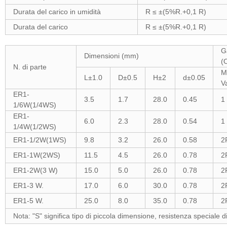
Durata del carico in umidità
R ≤ ±(5%R.+0,1 R)
Durata del carico
R ≤ ±(5%R.+0,1 R)
G
Dimensioni (mm)
(
N. di parte
M
L±1.0
D±0.5
H±2
d±0.05
V
ER1-
3.5
1.7
28.0
0.45
1
1/6W(1/4WS)
ER1-
6.0
2.3
28.0
0.54
1
1/4W(1/2WS)
ER1-1/2W(1WS)
9.8
3.2
26.0
0.58
2
ER1-1W(2WS)
11.5
4.5
26.0
0.78
2
ER1-2W(3 W)
15.0
5.0
26.0
0.78
2
ER1-3 W.
17.0
6.0
30.0
0.78
2
ER1-5 W.
25.0
8.0
35.0
0.78
2
Nota: "S" significa tipo di piccola dimensione, resistenza speciale d