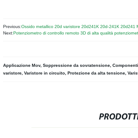
Previous:
Ossido metallico 20d varistore 20d241K 20d-241K 20d241 M
Next:
Potenziometro di controllo remoto 3D di alta qualità potenziometr
Applicazione Mov
,
Soppressione da sovratensione
,
Componenti
varistore
,
Varistore in circuito
,
Protezione da alta tensione
,
Varis
PRODOTTI