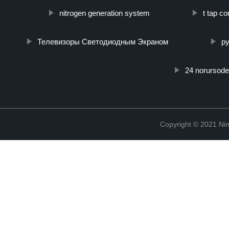
nitrogen generation system
t tap c
Телевизоры Светодиодным Экраном
р
24 norursode
Copyright © 2021 Ning