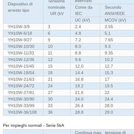
esercizio
Tensione
Dispositivo di
nominale
Come da
Secondo
arresto tipo
UR (kV
IEC
ANSI/IEEE
UC (kV)
MCOV (kV)
YH10W-3/9
3
2.4
2.55
YH10W-6/18
6
4.8
5.1
YH10W-9/27
9
7.2
7.65
YH10W-10/30
10
8.0
9.3
YH10W-11/33
11
8.8
9.35
YH10W-12/36
12
9.6
10.2
YH10W-15/45
15
12.0
12.7
YH10W-18/54
18
14.4
15.3
YH10W-21/63
21
16.8
17
YH10W-24/72
24
19.2
19.5
YH10W-27/81
27
21.6
22
YH10W-30/90
30
24.0
24.4
YH10W-33/99
33
26.4
28.0
YH10W-36/108
36
28.8
29.0
Per impieghi normali - Serie 5kA
Continua max tensione di