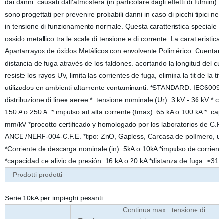
dai danni causati dall'atmosfera (in particolare dagli effetti di fulmini)
sono progettati per prevenire probabili danni in caso di picchi tipici n
in tensione di funzionamento normale. Questa caratteristica speciale de
ossido metallico tra le scale di tensione e di corrente. La caratteristic
Apartarrayos de óxidos Metálicos con envolvente Polimérico. Cuenta
distancia de fuga através de los faldones, acortando la longitud del 
resiste los rayos UV, limita las corrientes de fuga, elimina la tit de la tit de
utilizados en ambienti altamente contaminanti. *STANDARD: IEC60099-
distribuzione di linee aeree * tensione nominale (Ur): 3 kV - 36 kV * 
150 A o 250 A. * impulso ad alta corrente (Imax): 65 kA o 100 kA * cap
mm/kV *prodotto certificado y homologado por los laboratorios d
ANCE /NERF-004-C.F.E. *tipo: ZnO, Gapless, Carcasa de polímero, uso
*Corriente de descarga nominale (in): 5kA o 10kA *impulso de corrien
*capacidad de alivio de presión: 16 kA o 20 kA *distanza de fuga: ≥
Prodotti prodotti
Serie 10kA per impieghi pesanti
Continua max tensione di