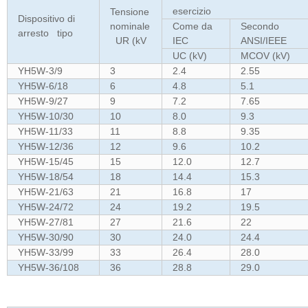
esercizio
Tensione
Dispositivo di
nominale
Come da
Secondo
arresto tipo
UR (kV
IEC
ANSI/IEEE
UC (kV)
MCOV (kV)
YH5W-3/9
3
2.4
2.55
YH5W-6/18
6
4.8
5.1
YH5W-9/27
9
7.2
7.65
YH5W-10/30
10
8.0
9.3
YH5W-11/33
11
8.8
9.35
YH5W-12/36
12
9.6
10.2
YH5W-15/45
15
12.0
12.7
YH5W-18/54
18
14.4
15.3
YH5W-21/63
21
16.8
17
YH5W-24/72
24
19.2
19.5
YH5W-27/81
27
21.6
22
YH5W-30/90
30
24.0
24.4
YH5W-33/99
33
26.4
28.0
YH5W-36/108
36
28.8
29.0