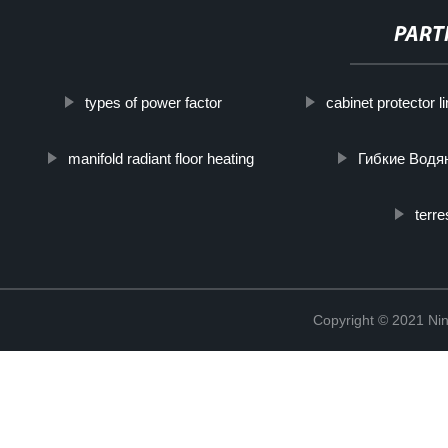
PART
types of power factor
cabinet protector li
manifold radiant floor heating
Гибкие Водя
terre
Copyright © 2021 Ning