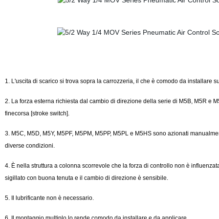
1. L'uscita di scarico si trova sopra la carrozzeria, il che è comodo da installare 
2. La forza esterna richiesta dal cambio di direzione della serie di M5B, M5R e M
finecorsa [stroke switch].
3. M5C, M5D, M5Y, M5PF, M5PM, M5PP, M5PL e M5HS sono azionati manualmente, po
diverse condizioni.
4. È nella struttura a colonna scorrevole che la forza di controllo non è influenzata
sigillato con buona tenuta e il cambio di direzione è sensibile.
5. Il lubrificante non è necessario.
6. Il montaggio multiplo lo rende comodo da installare e da applicare.