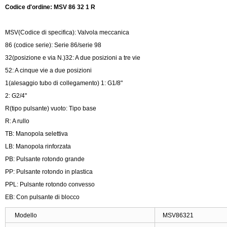
Codice d'ordine: MSV 86 32 1 R
MSV(Codice di specifica): Valvola meccanica
86 (codice serie): Serie 86/serie 98
32(posizione e via N.)32: A due posizioni a tre vie
52: A cinque vie a due posizioni
1(alesaggio tubo di collegamento) 1: G1/8"
2: G2/4"
R(tipo pulsante) vuoto: Tipo base
R: A rullo
TB: Manopola selettiva
LB: Manopola rinforzata
PB: Pulsante rotondo grande
PP: Pulsante rotondo in plastica
PPL: Pulsante rotondo convesso
EB: Con pulsante di blocco
Modello
MSV86321