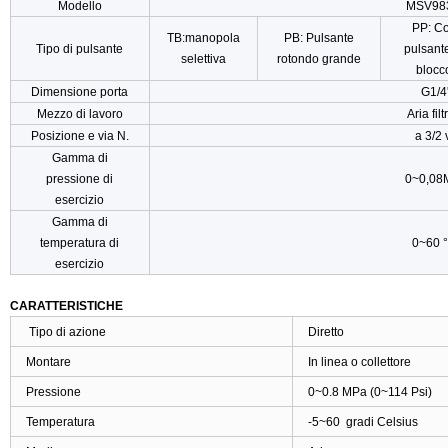
Modello
MSV98
PP: C
TB:manopola
PB: Pulsante
Tipo di pulsante
pulsante
selettiva
rotondo grande
blocc
Dimensione porta
G1/4'
Mezzo di lavoro
Aria filt
Posizione e via N.
a 3/2 
Gamma di
pressione di
0~0,08
esercizio
Gamma di
temperatura di
0~60
°
esercizio
CARATTERISTICHE
Tipo di azione
Diretto
Montare
In linea o collettore
Pressione
0~0.8 MPa (0~114 Psi)
Temperatura
-5~60 gradi Celsius