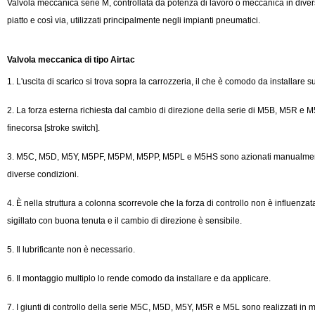
Valvola meccanica serie M, controllata da potenza di lavoro o meccanica in diverse c
piatto e così via, utilizzati principalmente negli impianti pneumatici.
Valvola meccanica di tipo Airtac
1. L'uscita di scarico si trova sopra la carrozzeria, il che è comodo da installare 
2. La forza esterna richiesta dal cambio di direzione della serie di M5B, M5R e M
finecorsa [stroke switch].
3. M5C, M5D, M5Y, M5PF, M5PM, M5PP, M5PL e M5HS sono azionati manualmente, po
diverse condizioni.
4. È nella struttura a colonna scorrevole che la forza di controllo non è influenzata
sigillato con buona tenuta e il cambio di direzione è sensibile.
5. Il lubrificante non è necessario.
6. Il montaggio multiplo lo rende comodo da installare e da applicare.
7. I giunti di controllo della serie M5C, M5D, M5Y, M5R e M5L sono realizzati in me