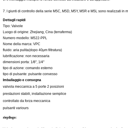
7. I giunti di controllo della serie M5C, M5D, M5Y, M5R e M5L sono realizzati in me
Dettagli rapidi
Tipo: Valvole
Luogo di origine: Zhejiang, Cina (terraferma)
Numero modello: M522-PPL
Nome della marca: VPC
fluido: aria pulita(dopo 40μm filtratura)
lubrificazione: non necessaria
dimensioni porta: 1/8", 1/4"
tipo di azione: comando esterno
tipo di pulsante: pulsante convesso
Imballaggio e consegna
valvola meccanica a 5 porte 2 posizioni
prestazioni stabili, installazione semplice
controllato da forza meccanica
pulsanti variours
riepilogo: