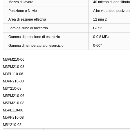
Mezzo di lavoro
40 micron di aria filtrata
Posizione e N. vie
A tre vie a due posizion
Area di sezione effettiva
12 mm 2
Foro del tubo di raccordo
G1/8"
Gamma di pressione di esercizio
0-0,8 MPa
Gamma di temperatura di esercizio
0-60°
M3PM210-06
M3PM210-08
M3PL110-06
M3PP210-08
M3Y210-08
M5PM210-06
M5PM210-08
M5PL110-06
M5PP210-08
M5Y210-08