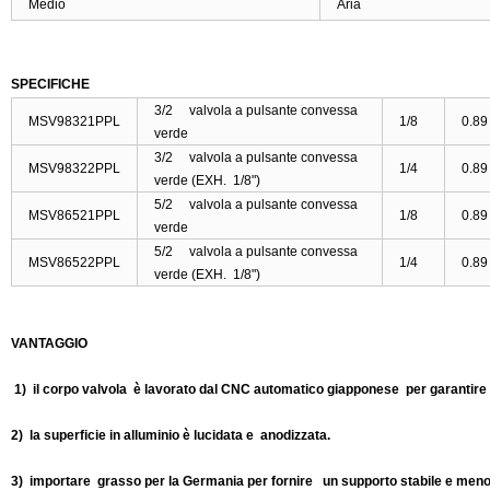
Medio
Aria
SPECIFICHE
3/2 valvola a pulsante convessa
MSV98321PPL
1/8
0.89
verde
3/2 valvola a pulsante convessa
MSV98322PPL
1/4
0.89
verde (EXH. 1/8")
5/2 valvola a pulsante convessa
MSV86521PPL
1/8
0.89
verde
5/2 valvola a pulsante convessa
MSV86522PPL
1/4
0.89
verde (EXH. 1/8")
VANTAGGIO
1) il corpo valvola è lavorato dal CNC automatico giapponese per garantire 
2) la superficie in alluminio è lucidata e anodizzata.
3) importare grasso per la Germania per fornire un supporto stabile e meno 