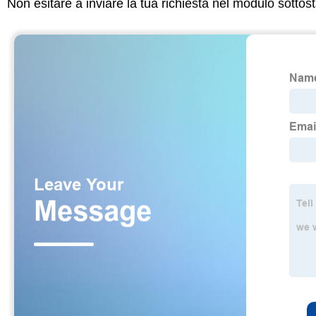
Non esitare a inviare la tua richiesta nel modulo sotto