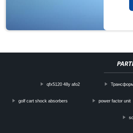
PART
qfx5120 48y afo2
Трансформ
golf cart shock absorbers
power factor unit
so