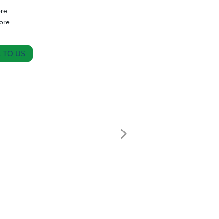
ore
tore
 TO US