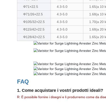
Φ71×22.5
4.3-5.0
1.65(a 10
Φ71/26×22.5
4.3-5.0
1.68(a 10
Φ105/32×22.5
4.3-5.0
1.70(a 20
Φ115/42×22.5
4.3-5.0
1.68(a 20 
Φ128/42×22.5
4.3-5.0
1.65(a 20 
FAQ
1. Come acquistare i vostri prodotti ideali?
R: È possibile fornire i disegni e li produrremo come da di