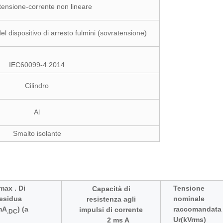
tensione-corrente non lineare
el dispositivo di arresto fulmini (sovratensione)
IEC60099-4:2014
Cilindro
Al
Smalto isolante
max . Di
Tensione
Capacità di
residua
nominale
resistenza agli
mA
) (a
raccomandata
impulsi di corrente
.DC
Ur(kVrms
)
2 ms A