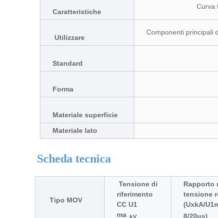
Curva 
Caratteristiche
Componenti principali d
Utilizzare
Standard
Forma
Materiale superficie
Materiale lato
Scheda tecnica
Tensione di
Rapporto 
riferimento
tensione 
Tipo MOV
CC U1
(UxkA
/U1
ma
8/20us)
kV