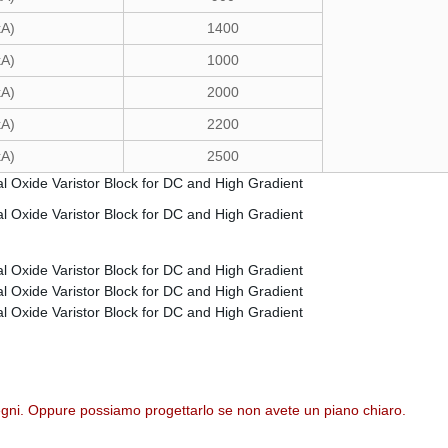
 kA)
1400
 kA)
1000
 kA)
2000
kA)
2200
kA)
2500
segni. Oppure possiamo progettarlo se non avete un piano chiaro.