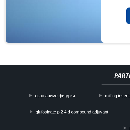
PART
озон аниме фигурки
milling insert
glufosinate p 2 4 d compound adjuvant