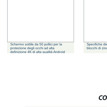
Schermo sottile da 50 pollici per la
Specifiche d
protezione degli occhi ad alta
blocchi di zin
definizione 4K di alta qualità Android
Smart TV a LED prezzo economico TV
LCD
CO