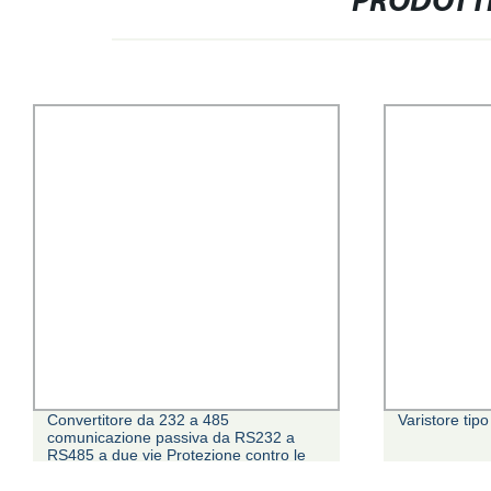
PRODOTTI
Convertitore da 232 a 485
Varistore tip
comunicazione passiva da RS232 a
RS485 a due vie Protezione contro le
scariche elettriche e le sovratensioni del
convertitore