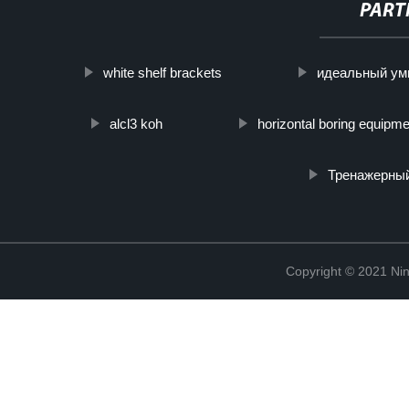
PART
white shelf brackets
идеальный умн
alcl3 koh
horizontal boring equipm
Тренажерный
Copyright © 2021 Ning