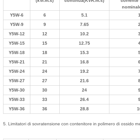
(kVr.m.s)
continua(KVR.m.s)
corrente 
nominal
Y5W-6
6
5.1
Y5W-9
9
7.65
Y5W-12
12
10.2
Y5W-15
15
12.75
Y5W-18
18
15.3
Y5W-21
21
16.8
Y5W-24
24
19.2
Y5W-27
27
21.6
Y5W-30
30
24
Y5W-33
33
26.4
Y5W-36
36
28.8
1
5. Limitatori di sovratensione con contenitore in polimero di ossido m