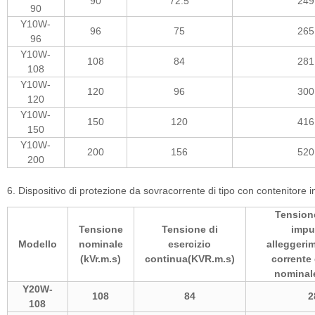
90
72.5
249
90
Y10W-
96
75
265
96
Y10W-
108
84
281
108
Y10W-
120
96
300
120
Y10W-
150
120
416
150
Y10W-
200
156
520
200
6. Dispositivo di protezione da sovracorrente di tipo con contenitore 
Tension
Tensione
Tensione di
impu
Modello
nominale
esercizio
alleggeri
(kVr.m.s)
continua(KVR.m.s)
corrente 
nominal
Y20W-
108
84
2
108