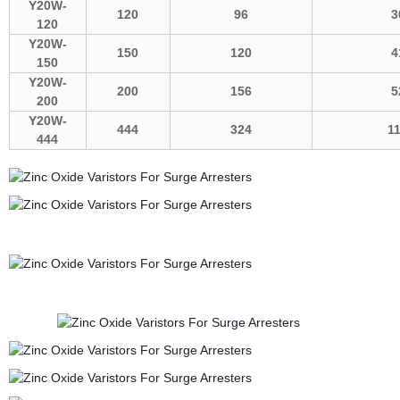
Y20W-
120
96
3
120
Y20W-
150
120
4
150
Y20W-
200
156
5
200
Y20W-
444
324
1
444