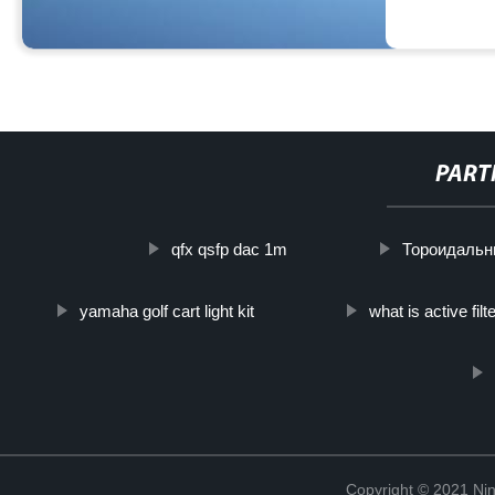
PART
qfx qsfp dac 1m
Тороидальн
yamaha golf cart light kit
what is active filt
Copyright © 2021 Ning