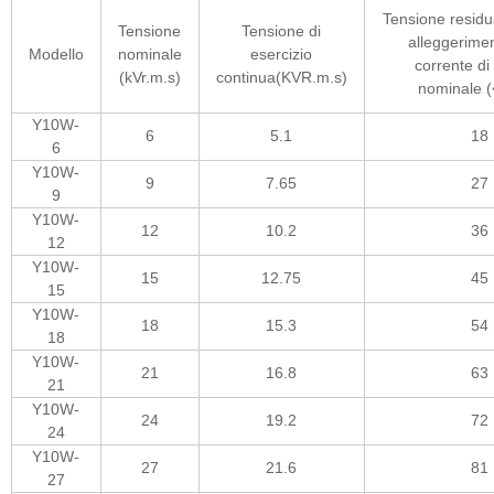
Tensione residu
Tensione
Tensione di
alleggerimen
Modello
nominale
esercizio
corrente di
(kVr.m.s)
continua(KVR.m.s)
nominale 
Y10W-
6
5.1
18
6
Y10W-
9
7.65
27
9
Y10W-
12
10.2
36
12
Y10W-
15
12.75
45
15
Y10W-
18
15.3
54
18
Y10W-
21
16.8
63
21
Y10W-
24
19.2
72
24
Y10W-
27
21.6
81
27