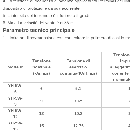
4. La tensione di frequenza di potenza applicata tra i terminali del li
dispositivo di protezione da sovracorrente;
5. L'intensità del terremoto è inferiore a 8 gradi;
6. Max. La velocità del vento è di 35 m.
Parametro tecnico principale
1. Limitatori di sovratensione con contenitore in polimero di ossido m
Tension
Tensione
Tensione di
impu
Modello
nominale
esercizio
alleggeri
(kVr.m.s)
continua(KVR.m.s)
corrente 
nominal
YH-5W-
6
5.1
6
YH-5W-
9
7.65
9
YH-5W-
12
10.2
12
YH-5W-
15
12.75
15