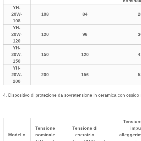
nominal
YH-
20W-
108
84
2
108
YH-
20W-
120
96
3
120
YH-
20W-
150
120
4
150
YH-
20W-
200
156
5
200
4. Dispositivo di protezione da sovratensione in ceramica con ossido 
Tension
Tensione
Tensione di
impu
Modello
nominale
esercizio
alleggeri