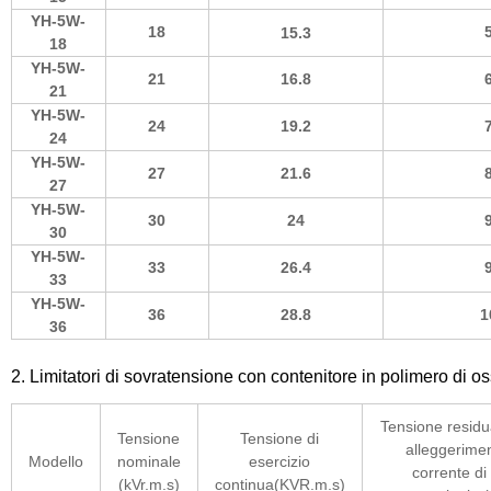
YH-5W-
18
15.3
18
YH-5W-
21
16.8
21
YH-5W-
24
19.2
24
YH-5W-
27
21.6
27
YH-5W-
30
24
30
YH-5W-
33
26.4
33
YH-5W-
36
28.8
1
36
2. Limitatori di sovratensione con contenitore in polimero di o
Tensione residu
Tensione
Tensione di
alleggerimen
Modello
nominale
esercizio
corrente di
(kVr.m.s)
continua(KVR.m.s)