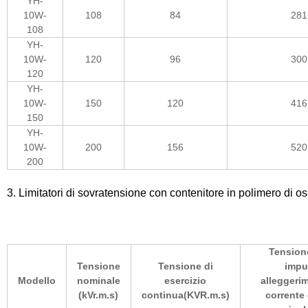
YH-
10W-
108
84
281
108
YH-
10W-
120
96
300
120
YH-
10W-
150
120
416
150
YH-
10W-
200
156
520
200
3. Limitatori di sovratensione con contenitore in polimero di o
Tension
Tensione
Tensione di
impu
Modello
nominale
esercizio
alleggeri
(kVr.m.s)
continua(KVR.m.s)
corrente 