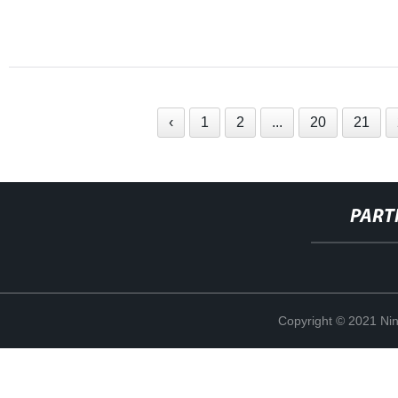
‹
1
2
...
20
21
PART
Copyright © 2021 Ning