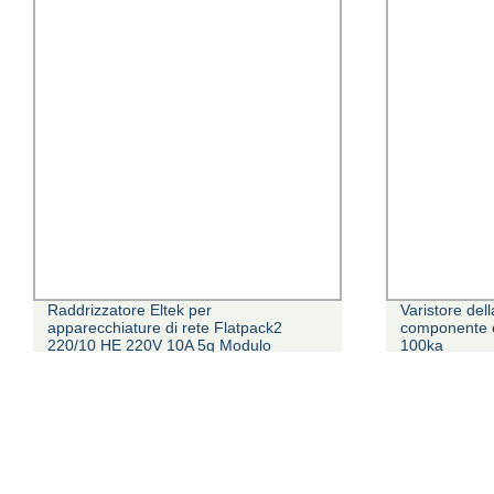
Raddrizzatore Eltek per
Varistore del
apparecchiature di rete Flatpack2
componente e
220/10 HE 220V 10A 5g Modulo
100ka
241119.815