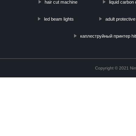
hair cut machine
liquid carbon 
led beam lights
adult protectiv
каплеструйный принтер hit
Copyright © 2021 Ning