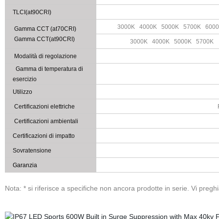
TLCI(at90CRI)
3000K 4000K 5000K 5700K 6000 
Gamma CCT (at70CRI)
Gamma CCT(at90CRI)
3000K 4000K 5000K 5700K
Modalità di regolazione
Gamma di temperatura di
esercizio
Utilizzo
Certificazioni elettriche
Certificazioni ambientali
Certificazioni di impatto
Sovratensione
Garanzia
Nota: * si riferisce a specifiche non ancora prodotte in serie. Vi pregh