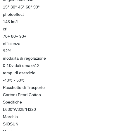
15° 30° 45° 60° 90°
photoeffect
143 lm/l
cri
70+ 80+ 90+
efficienza
92%
modalità di regolazione
0-10v dali dmax512
temp. di esercizio
-40ºc - 50ºc
Pacchetto di Trasporto
Carton+Pearl Cotton
Specifiche
L630*W325*H320
Marchio
SIOSUN