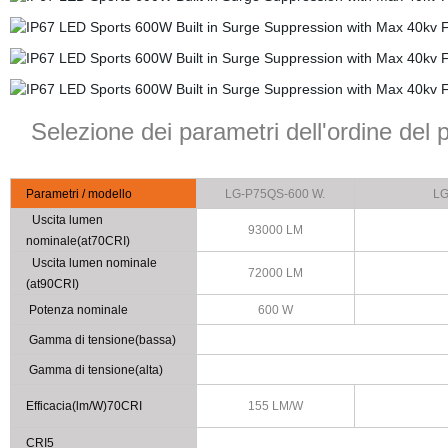
Selezione dei parametri dell'ordine del 
Parametri / modello
LG-P75QS-600 W.
LG
Uscita lumen
93000 LM
nominale(at70CRI)
Uscita lumen nominale
72000 LM
(at90CRI)
Potenza nominale
600 W
Gamma di tensione(bassa)
Gamma di tensione(alta)
Efficacia(lm/W)70CRI
155 LM/W
CRI5