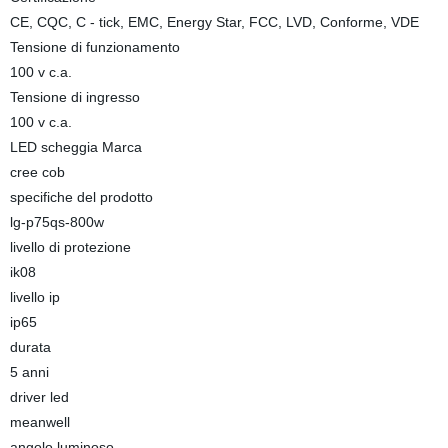
CE, CQC, C - tick, EMC, Energy Star, FCC, LVD, Conforme, VDE
Tensione di funzionamento
100 v c.a.
Tensione di ingresso
100 v c.a.
LED scheggia Marca
cree cob
specifiche del prodotto
lg-p75qs-800w
livello di protezione
ik08
livello ip
ip65
durata
5 anni
driver led
meanwell
angolo luminoso