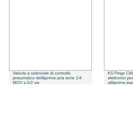
Valvola a solenoide di controllo
KS Pinge Cb
pneumatico dell&prime;aria serie 1/4
elettronici p
MOV a 5/2 vie
all&prime;in
potenza ad al