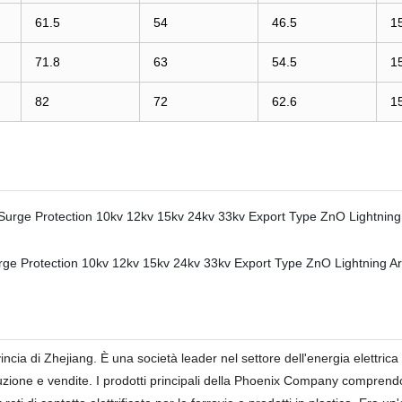
61.5
54
46.5
1
71.8
63
54.5
1
82
72
62.6
1
incia di Zhejiang. È una società leader nel settore dell'energia elettric
duzione e vendite. I prodotti principali della Phoenix Company compren