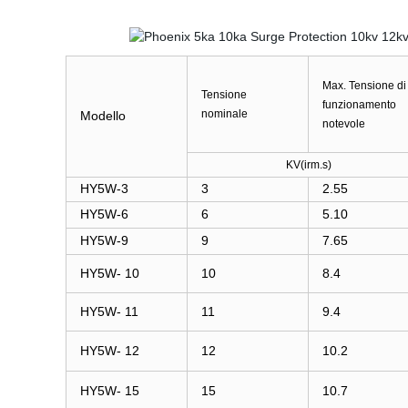
Max. Tensione di
Tensione
funzionamento
nominale
Modello
notevole
KV(irm.s)
HY5W-3
3
2.55
HY5W-6
6
5.10
HY5W-9
9
7.65
HY5W- 10
10
8.4
HY5W- 11
11
9.4
HY5W- 12
12
10.2
HY5W- 15
15
10.7