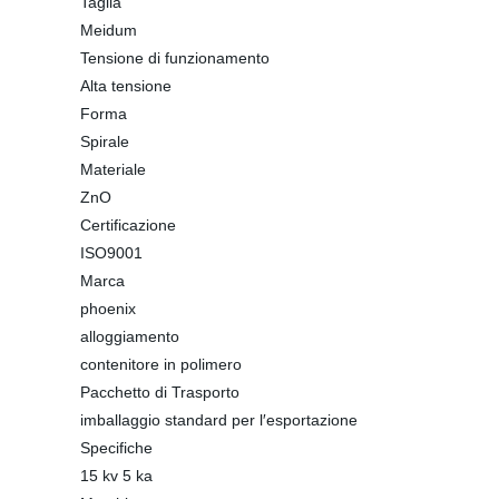
Taglia
Meidum
Tensione di funzionamento
Alta tensione
Forma
Spirale
Materiale
ZnO
Certificazione
ISO9001
Marca
phoenix
alloggiamento
contenitore in polimero
Pacchetto di Trasporto
imballaggio standard per l′esportazione
Specifiche
15 kv 5 ka