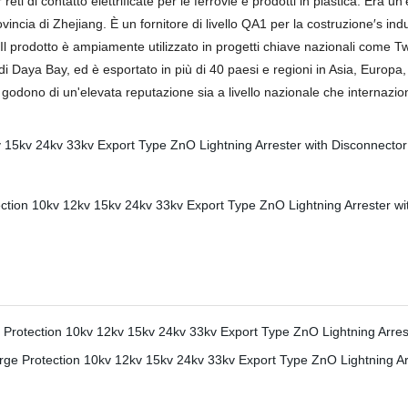
eti di contatto elettrificate per le ferrovie e prodotti in plastica. Era un'
vincia di Zhejiang. È un fornitore di livello QA1 per la costruzione′s ind
 Il prodotto è ampiamente utilizzato in progetti chiave nazionali come
aya Bay, ed è esportato in più di 40 paesi e regioni in Asia, Europa, Stat
x godono di un'elevata reputazione sia a livello nazionale che internazio