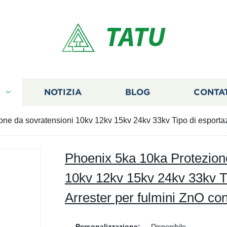
TATU
I
NOTIZIA
BLOG
CONTA
ne da sovratensioni 10kv 12kv 15kv 24kv 33kv Tipo di esportaz
Phoenix 5ka 10ka Protezion
10kv 12kv 15kv 24kv 33kv T
Arrester per fulmini ZnO co
Personalizzazione:
Disponibile