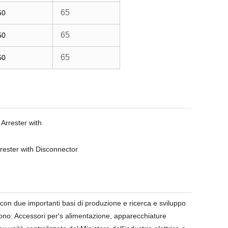
65
50
65
50
65
50
a con due importanti basi di produzione e ricerca e sviluppo
dono: Accessori per′s alimentazione, apparecchiature