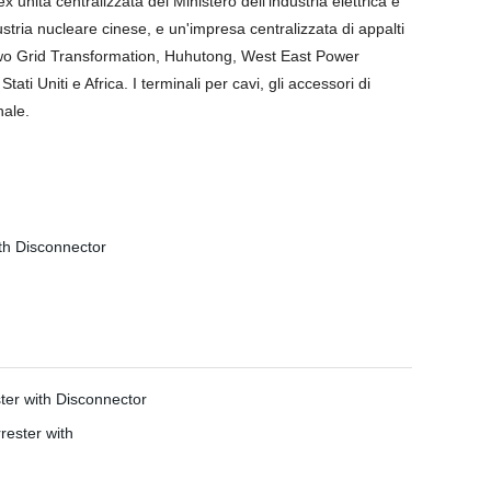
ex unità centralizzata del Ministero dell'industria elettrica e
ustria nucleare cinese, e un'impresa centralizzata di appalti
 Two Grid Transformation, Huhutong, West East Power
i Uniti e Africa. I terminali per cavi, gli accessori di
nale.