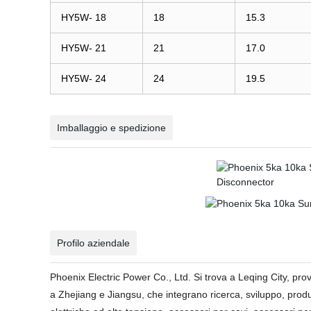
HY5W- 18
18
15.3
HY5W- 21
21
17.0
HY5W- 24
24
19.5
Imballaggio e spedizione
Profilo aziendale
Phoenix Electric Power Co., Ltd. Si trova a Leqing City, prov
a Zhejiang e Jiangsu, che integrano ricerca, sviluppo, pro