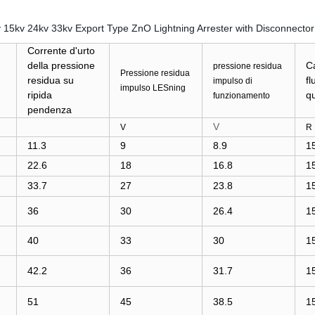
Corrente d'urto
della pressione
Ca
pressione residua
Pressione residua
residua su
fl
impulso di
impulso LESning
ripida
q
funzionamento
pendenza
V
V
R
11.3
9
8.9
1
22.6
18
16.8
1
33.7
27
23.8
1
36
30
26.4
1
40
33
30
1
42.2
36
31.7
1
51
45
38.5
1