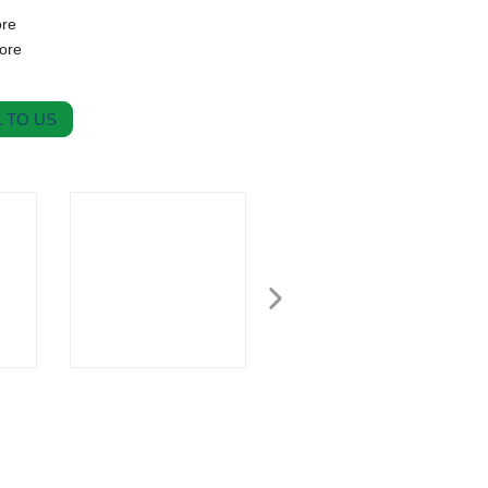
ore
tore
 TO US