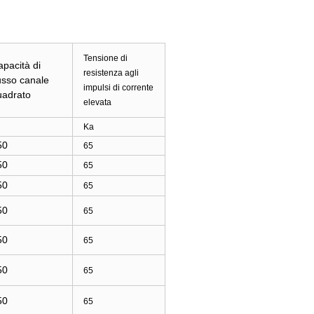
Tensione di
pacità di
resistenza agli
usso canale
impulsi di corrente
uadrato
elevata
Ka
50
65
50
65
50
65
50
65
50
65
50
65
50
65