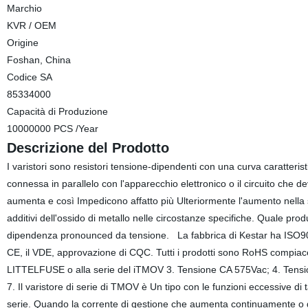
Marchio
KVR / OEM
Origine
Foshan, China
Codice SA
85334000
Capacità di Produzione
10000000 PCS /Year
Descrizione del Prodotto
I varistori sono resistori tensione-dipendenti con una curva caratteris
connessa in parallelo con l'apparecchio elettronico o il circuito che
aumenta e così Impedicono affatto più Ulteriormente l'aumento nella s
additivi dell'ossido di metallo nelle circostanze specifiche. Quale pro
dipendenza pronounced da tensione. La fabbrica di Kestar ha ISO9001
CE, il VDE, approvazione di CQC. Tutti i prodotti sono RoHS compia
LITTELFUSE o alla serie del iTMOV 3. Tensione CA 575Vac; 4. Tensi
7. Il varistore di serie di TMOV è Un tipo con le funzioni eccessive 
serie. Quando la corrente di gestione che aumenta continuamente o g